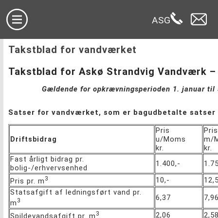
ASG
Takstblad for vandværket
Takstblad for Askø Strandvig Vandværk –
Gældende for opkrævningsperioden 1. januar ti
Satser for vandværket, som er bagudbetalte satser
Pris
Pris
u/Moms
m/
Driftsbidrag
kr.
kr.
Fast årligt bidrag pr.
1.400,-
1.75
bolig-/erhvervsenhed
3
10,-
12,
Pris pr. m
Statsafgift af ledningsført vand pr.
6,37
7,9
3
m
3
2,06
2,5
Spildevandsafgift pr. m