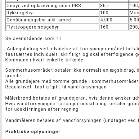
Gebyr ved opkrævning uden PBS
80,-
100
Rykkergebyr
100,-
Mom
Genåbningsgebyr inkl. smed
4.000,-
5.00
Flytteopgørelsesgebyr
160,-
200
Se ovenstående som
fil
Anlægsbidrag ved udvidelse af forsyningsområdet betale
fastsættes individuelt, skriftligt og skal efterfølgende 
Kommune i hvert enkelte tilfælde.
Sommerhusområdet betaler ikke normalt anlægsbidrag, da 
grunde.
Alle grundejere med tomme grunde i sommerhusområdet be
Regulativet, fast afgift til vandforsyningen.
Målerbrønd betales af grundejeren, hvis denne ønsker uds
Hvis vandforsyningen forlanger udskiftning, betaler grun
for udskiftningen efter regning.
Vandmåleren betales af vandforsyningen (undtaget ved 
Praktiske oplysninger