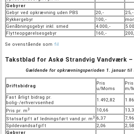
Gebyrer
Gebyr ved opkrævning uden PBS
20,-
25,-
Rykkergebyr
100,-
mom
Genåbningsgebyr inkl. smed
4.000,-
5.00
Flytteopgørelsesgebyr
160,-
200
Se ovenstående som
fil
Takstblad for Askø Strandvig Vandværk –
Gældende for opkrævningsperioden 1. januar ti
Pris
Pris
Driftsbidrag
u/Moms
m/
Fast årligt bidrag pr.
1.492,82
1.8
bolig-/erhvervsenhed
3
10,66
13,
Pris pr. m
3
6,37
7,9
Statsafgift af ledningsført vand pr. m
Spildevandsafgift
2,06
2,5
Gebyrer