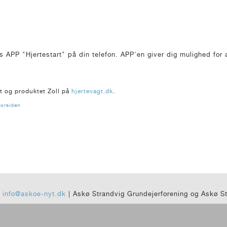
s APP "Hjertestart" på din telefon. APP'en giver dig mulighed for a
t og produktet Zoll på
hjertevagt.dk
.
forsiden
|
info@askoe-nyt.dk
| Askø Strandvig Grundejerforening og Askø S