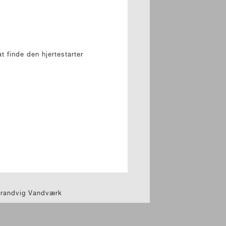
t finde den hjertestarter
trandvig Vandværk