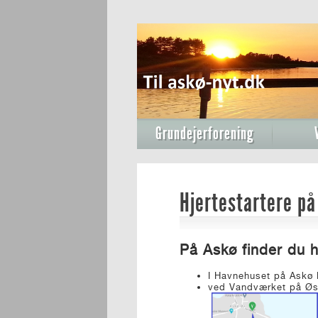
Grundejerforening
Hjertestartere på
På Askø finder du h
I Havnehuset på Askø 
ved Vandværket på Øs