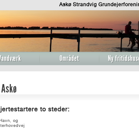
Askø Strandvig Grundejerforen
Vandværk
Området
Ny fritidshus
 Askø
jertestartere to steder:
Havn, og
terhovedvej