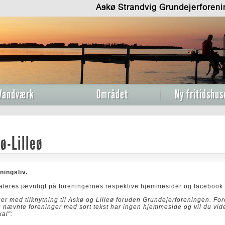
Askø Strandvig Grundejerforen
Vandværk
Området
Ny fritidshus
ø-Lilleø
eningsliv.
dateres jævnligt på foreningernes respektive hjemmesider og facebook 
r med tilknytning til Askø og Lilleø foruden Grundejerforeningen. For
 nævnte foreninger med sort tekst har ingen hjemmeside og vil du vid
kal":