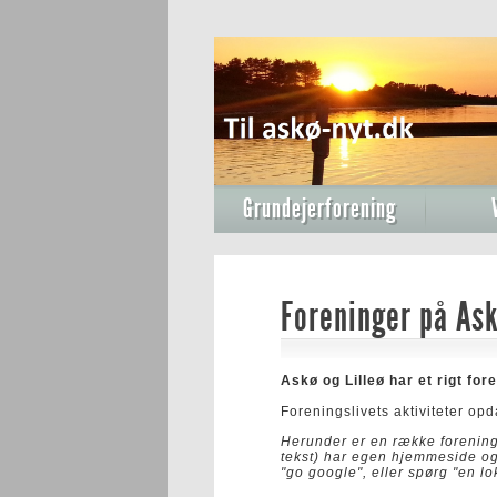
Grundejerforening
Foreninger på Ask
Askø og Lilleø har et rigt for
Foreningslivets aktiviteter op
Herunder er en række foreninge
tekst) har egen hjemmeside og
"go google", eller spørg "en lo