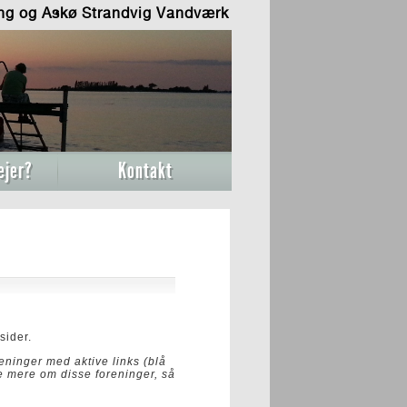
ing og Askø Strandvig Vandværk
ejer?
Kontakt
sider.
eninger med aktive links (blå
e mere om disse foreninger, så