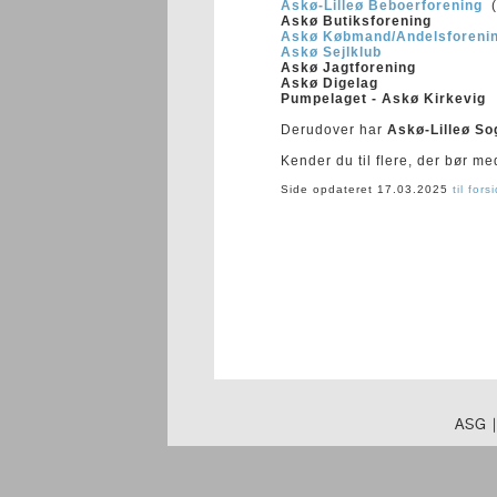
Askø-Lilleø Beboerforening
(
Askø Butiksforening
Askø Købmand/Andelsforeni
Askø Sejlklub
Askø Jagtforening
Askø Digelag
Pumpelaget - Askø Kirkevig
Derudover har
Askø-Lilleø S
Kender du til flere, der bør me
Side opdateret 17.03.2025
til fors
ASG 