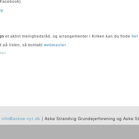
Facebook)
ng
ogn
et aktivt menighedsråd, og arrangementer i Kirken kan du finde
her
d på listen, så kontakt
webmaster
.
iden
|
info@askoe-nyt.dk
| Askø Strandvig Grundejerforening og Askø S